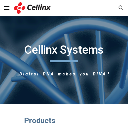
Skip to main content
Skip to navigation
Cellinx Systems
D i g i t a l D N A m a k e s y o u D I V A !
Products