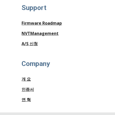
Support
Firmware Roadmap
NVTManagement
A/S 신청
Company
개 요
인증서
연 혁